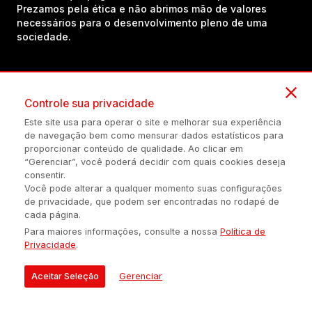
Prezamos pela ética e não abrimos mão de valores
necessários para o desenvolvimento pleno de uma
sociedade.
Inscreva-se em nosso canal no YouTube!
Controle sua privacidade
Este site usa para operar o site e melhorar sua experiência
(54) 98434-8385
de navegação bem como mensurar dados estatísticos para
proporcionar conteúdo de qualidade. Ao clicar em
“Gerenciar”, você poderá decidir com quais cookies deseja
consentir.
Política de privacidade
Configuração de Cookies
Quem Somos
Você pode alterar a qualquer momento suas configurações
de privacidade, que podem ser encontradas no rodapé de
cada página.
É proibida a reprodução do conteúdo desta página em qualquer
Para maiores informações, consulte a nossa
Política de
meio de comunicação, eletrônico ou impreso, sem autorização
Privacidade
.
escrita de Auonline Comunicação Eireli.
© 2026 AUONLINE COMUNICAÇÃO EIRELI - CNPJ: 17.375.200/0001-
Aceitar Seleção
Gerenciar
21