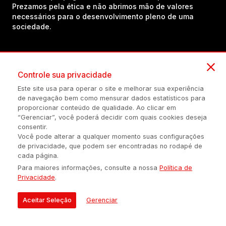
Prezamos pela ética e não abrimos mão de valores
necessários para o desenvolvimento pleno de uma
sociedade.
Inscreva-se em nosso canal no YouTube!
Controle sua privacidade
Este site usa para operar o site e melhorar sua experiência
(54) 98434-8385
de navegação bem como mensurar dados estatísticos para
proporcionar conteúdo de qualidade. Ao clicar em
“Gerenciar”, você poderá decidir com quais cookies deseja
consentir.
Política de privacidade
Configuração de Cookies
Quem Somos
Você pode alterar a qualquer momento suas configurações
de privacidade, que podem ser encontradas no rodapé de
cada página.
É proibida a reprodução do conteúdo desta página em qualquer
Para maiores informações, consulte a nossa
Política de
meio de comunicação, eletrônico ou impreso, sem autorização
Privacidade
.
escrita de Auonline Comunicação Eireli.
© 2026 AUONLINE COMUNICAÇÃO EIRELI - CNPJ: 17.375.200/0001-
Aceitar Seleção
Gerenciar
21