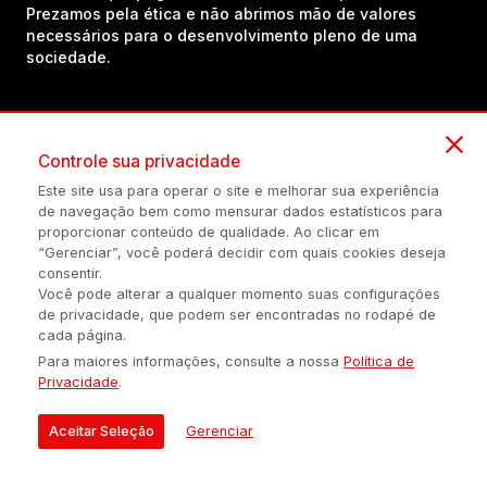
Prezamos pela ética e não abrimos mão de valores
necessários para o desenvolvimento pleno de uma
sociedade.
Inscreva-se em nosso canal no YouTube!
Controle sua privacidade
Este site usa para operar o site e melhorar sua experiência
(54) 98434-8385
de navegação bem como mensurar dados estatísticos para
proporcionar conteúdo de qualidade. Ao clicar em
“Gerenciar”, você poderá decidir com quais cookies deseja
consentir.
Política de privacidade
Configuração de Cookies
Quem Somos
Você pode alterar a qualquer momento suas configurações
de privacidade, que podem ser encontradas no rodapé de
cada página.
É proibida a reprodução do conteúdo desta página em qualquer
Para maiores informações, consulte a nossa
Política de
meio de comunicação, eletrônico ou impreso, sem autorização
Privacidade
.
escrita de Auonline Comunicação Eireli.
© 2026 AUONLINE COMUNICAÇÃO EIRELI - CNPJ: 17.375.200/0001-
Aceitar Seleção
Gerenciar
21