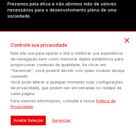
Prezamos pela ética e não abrimos mão de valores
necessários para o desenvolvimento pleno de uma
sociedade.
Inscreva-se em nosso canal no YouTube!
Controle sua privacidade
Este site usa para operar o site e melhorar sua experiência
(54) 98434-8385
de navegação bem como mensurar dados estatísticos para
proporcionar conteúdo de qualidade. Ao clicar em
“Gerenciar”, você poderá decidir com quais cookies deseja
consentir.
Política de privacidade
Configuração de Cookies
Quem Somos
Você pode alterar a qualquer momento suas configurações
de privacidade, que podem ser encontradas no rodapé de
cada página.
É proibida a reprodução do conteúdo desta página em qualquer
Para maiores informações, consulte a nossa
Política de
meio de comunicação, eletrônico ou impreso, sem autorização
Privacidade
.
escrita de Auonline Comunicação Eireli.
© 2026 AUONLINE COMUNICAÇÃO EIRELI - CNPJ: 17.375.200/0001-
Aceitar Seleção
Gerenciar
21