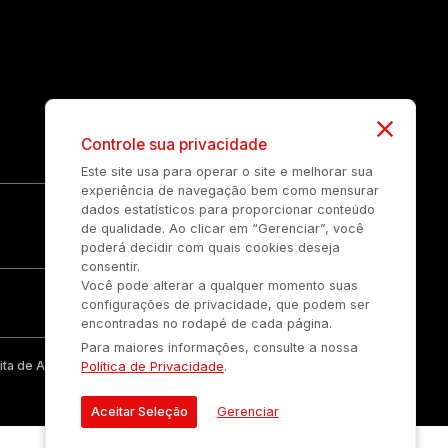
Controle sua privacidade
Este site usa para operar o site e melhorar sua
experiência de navegação bem como mensurar
dados estatísticos para proporcionar conteúdo
de qualidade. Ao clicar em “Gerenciar”, você
poderá decidir com quais cookies deseja
consentir.
Você pode alterar a qualquer momento suas
configurações de privacidade, que podem ser
encontradas no rodapé de cada página.
Para maiores informações, consulte a nossa
ta de Auonline Comunicação Eireli.
Política de Privacidade
.
Aceitar Seleção
Gerenciar