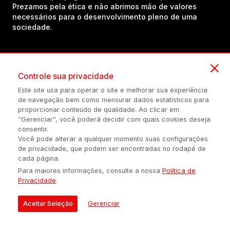
Prezamos pela ética e não abrimos mão de valores
necessários para o desenvolvimento pleno de uma
sociedade.
Inscreva-se em nosso canal no YouTube!
Controle sua privacidade
Este site usa para operar o site e melhorar sua experiência
(54) 98434-8385
de navegação bem como mensurar dados estatísticos para
proporcionar conteúdo de qualidade. Ao clicar em
“Gerenciar”, você poderá decidir com quais cookies deseja
consentir.
Política de privacidade
Configuração de Cookies
Quem Somos
Você pode alterar a qualquer momento suas configurações
de privacidade, que podem ser encontradas no rodapé de
cada página.
É proibida a reprodução do conteúdo desta página em qualquer
Para maiores informações, consulte a nossa
Política de
meio de comunicação, eletrônico ou impreso, sem autorização
Privacidade
.
escrita de Auonline Comunicação Eireli.
© 2026 AUONLINE COMUNICAÇÃO EIRELI - CNPJ: 17.375.200/0001-
Aceitar Seleção
Gerenciar
21