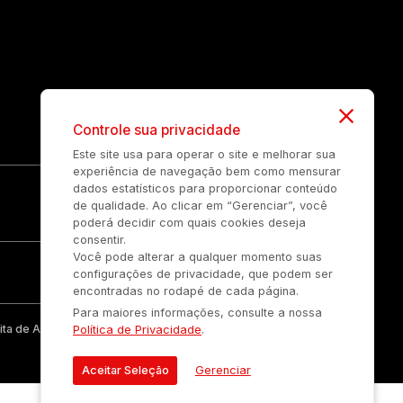
Controle sua privacidade
Este site usa para operar o site e melhorar sua
experiência de navegação bem como mensurar
dados estatísticos para proporcionar conteúdo
de qualidade. Ao clicar em “Gerenciar”, você
poderá decidir com quais cookies deseja
consentir.
Você pode alterar a qualquer momento suas
configurações de privacidade, que podem ser
encontradas no rodapé de cada página.
Para maiores informações, consulte a nossa
ta de Auonline Comunicação Eireli.
Política de Privacidade
.
Aceitar Seleção
Gerenciar