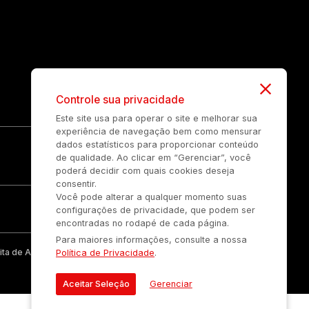
Controle sua privacidade
Este site usa para operar o site e melhorar sua
experiência de navegação bem como mensurar
dados estatísticos para proporcionar conteúdo
de qualidade. Ao clicar em “Gerenciar”, você
poderá decidir com quais cookies deseja
consentir.
Você pode alterar a qualquer momento suas
configurações de privacidade, que podem ser
encontradas no rodapé de cada página.
Para maiores informações, consulte a nossa
ta de Auonline Comunicação Eireli.
Política de Privacidade
.
Aceitar Seleção
Gerenciar