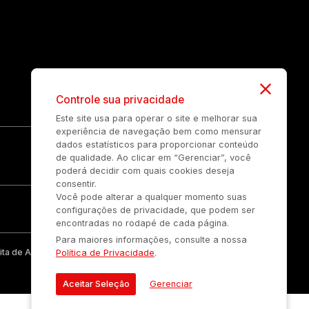
Controle sua privacidade
Este site usa para operar o site e melhorar sua
experiência de navegação bem como mensurar
dados estatísticos para proporcionar conteúdo
de qualidade. Ao clicar em “Gerenciar”, você
poderá decidir com quais cookies deseja
consentir.
Você pode alterar a qualquer momento suas
configurações de privacidade, que podem ser
encontradas no rodapé de cada página.
Para maiores informações, consulte a nossa
ta de Auonline Comunicação Eireli.
Política de Privacidade
.
Aceitar Seleção
Gerenciar