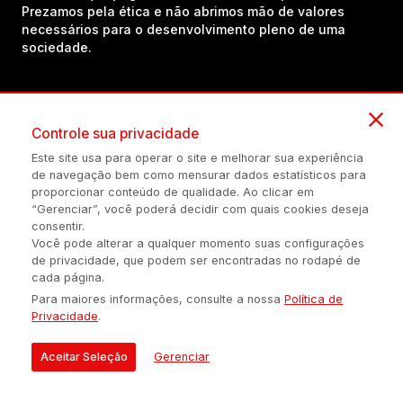
Prezamos pela ética e não abrimos mão de valores
necessários para o desenvolvimento pleno de uma
sociedade.
Inscreva-se em nosso canal no YouTube!
Controle sua privacidade
Este site usa para operar o site e melhorar sua experiência
(54) 98434-8385
de navegação bem como mensurar dados estatísticos para
proporcionar conteúdo de qualidade. Ao clicar em
“Gerenciar”, você poderá decidir com quais cookies deseja
consentir.
Política de privacidade
Configuração de Cookies
Quem Somos
Você pode alterar a qualquer momento suas configurações
de privacidade, que podem ser encontradas no rodapé de
cada página.
É proibida a reprodução do conteúdo desta página em qualquer
Para maiores informações, consulte a nossa
Política de
meio de comunicação, eletrônico ou impreso, sem autorização
Privacidade
.
escrita de Auonline Comunicação Eireli.
© 2026 AUONLINE COMUNICAÇÃO EIRELI - CNPJ: 17.375.200/0001-
Aceitar Seleção
Gerenciar
21