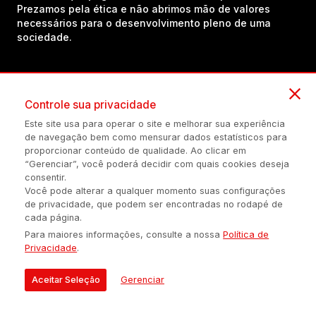
Prezamos pela ética e não abrimos mão de valores
necessários para o desenvolvimento pleno de uma
sociedade.
Inscreva-se em nosso canal no YouTube!
Controle sua privacidade
Este site usa para operar o site e melhorar sua experiência
(54) 98434-8385
de navegação bem como mensurar dados estatísticos para
proporcionar conteúdo de qualidade. Ao clicar em
“Gerenciar”, você poderá decidir com quais cookies deseja
consentir.
Política de privacidade
Configuração de Cookies
Quem Somos
Você pode alterar a qualquer momento suas configurações
de privacidade, que podem ser encontradas no rodapé de
cada página.
É proibida a reprodução do conteúdo desta página em qualquer
Para maiores informações, consulte a nossa
Política de
meio de comunicação, eletrônico ou impreso, sem autorização
Privacidade
.
escrita de Auonline Comunicação Eireli.
© 2026 AUONLINE COMUNICAÇÃO EIRELI - CNPJ: 17.375.200/0001-
Aceitar Seleção
Gerenciar
21