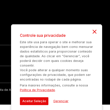
Controle sua privacidade
Este site usa para operar o site e melhorar sua
experiência de navegação bem como mensurar
dados estatísticos para proporcionar conteúdo
de qualidade. Ao clicar em “Gerenciar”, você
poderá decidir com quais cookies deseja
consentir.
Você pode alterar a qualquer momento suas
configurações de privacidade, que podem ser
encontradas no rodapé de cada página.
Para maiores informações, consulte a nossa
ta de Auonline Comunicação Eireli.
Política de Privacidade
.
Aceitar Seleção
Gerenciar