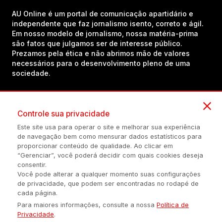
AU Online é um portal de comunicação apartidário e
independente que faz jornalismo isento, correto e ágil.
Em nosso modelo de jornalismo, nossa matéria-prima
são fatos que julgamos ser de interesse público.
Prezamos pela ética e não abrimos mão de valores
necessários para o desenvolvimento pleno de uma
sociedade.
Inscreva-se em nosso canal no YouTube!
Controle sua privacidade
Este site usa para operar o site e melhorar sua experiência
de navegação bem como mensurar dados estatísticos para
(54) 98434-8385
proporcionar conteúdo de qualidade. Ao clicar em
“Gerenciar”, você poderá decidir com quais cookies deseja
consentir.
Você pode alterar a qualquer momento suas configurações
Política de privacidade
Configuração de Cookies
Quem Somos
de privacidade, que podem ser encontradas no rodapé de
cada página.
Para maiores informações, consulte a nossa
Política de
É proibida a reprodução do conteúdo desta página em qualquer
Privacidade
.
meio de comunicação, eletrônico ou impreso, sem autorização