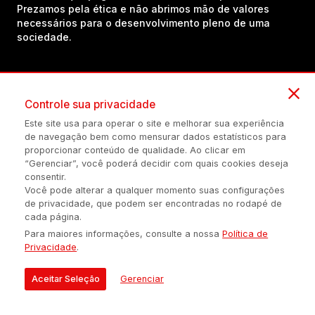
Prezamos pela ética e não abrimos mão de valores
necessários para o desenvolvimento pleno de uma
sociedade.
Inscreva-se em nosso canal no YouTube!
Controle sua privacidade
Este site usa para operar o site e melhorar sua experiência
(54) 98434-8385
de navegação bem como mensurar dados estatísticos para
proporcionar conteúdo de qualidade. Ao clicar em
“Gerenciar”, você poderá decidir com quais cookies deseja
consentir.
Política de privacidade
Configuração de Cookies
Quem Somos
Você pode alterar a qualquer momento suas configurações
de privacidade, que podem ser encontradas no rodapé de
cada página.
É proibida a reprodução do conteúdo desta página em qualquer
Para maiores informações, consulte a nossa
Política de
meio de comunicação, eletrônico ou impreso, sem autorização
Privacidade
.
escrita de Auonline Comunicação Eireli.
© 2026 AUONLINE COMUNICAÇÃO EIRELI - CNPJ: 17.375.200/0001-
Aceitar Seleção
Gerenciar
21