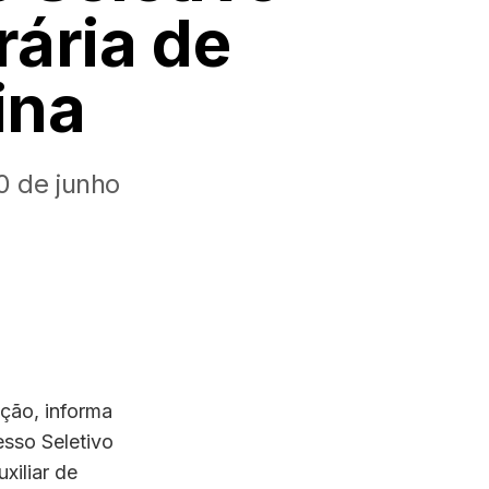
ária de
ina
0 de junho
ação, informa
esso Seletivo
xiliar de