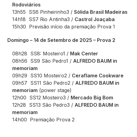
Rodoviários
13h55 SS6 Pinheirinho3 /
Sólida Brasil Madeiras
14h18 SS7 Rio Antinha3 /
Castrol Joaçaba
15h30 Previsão início da premiação Prova 1
Domingo – 14 de Setembro de 2025 – Prova 2
08h28 SS8: Mosteiro1 /
Mak Center
08h56 SS9 São Pedro1 /
ALFREDO BAUM in
memoriam
09h29 SS10 Mosteiro2 /
Ceraflame Cookware
09h57 SS11 São Pedro2 /
ALFREDO BAUM in
memoriam
(power stage)
12h00 SS12 Mosteiro3 /
Mercado Big Bom
12h28 SS13 São Pedro3 /
ALFREDO BAUM in
memoriam
14h00 Premiação Prova 2