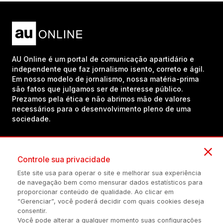
AU Online é um portal de comunicação apartidário e
independente que faz jornalismo isento, correto e ágil.
Em nosso modelo de jornalismo, nossa matéria-prima
são fatos que julgamos ser de interesse público.
Prezamos pela ética e não abrimos mão de valores
necessários para o desenvolvimento pleno de uma
sociedade.
Inscreva-se em nosso canal no YouTube!
Controle sua privacidade
Este site usa para operar o site e melhorar sua experiência
de navegação bem como mensurar dados estatísticos para
(54) 98434-8385
proporcionar conteúdo de qualidade. Ao clicar em
“Gerenciar”, você poderá decidir com quais cookies deseja
consentir.
Você pode alterar a qualquer momento suas configurações