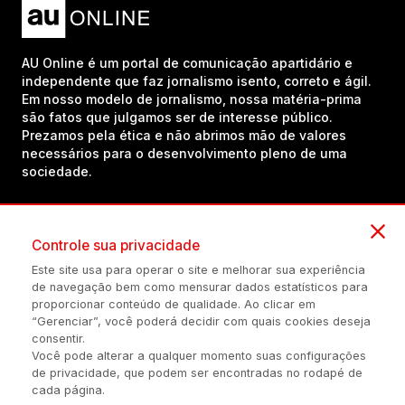
AU Online é um portal de comunicação apartidário e
independente que faz jornalismo isento, correto e ágil.
Em nosso modelo de jornalismo, nossa matéria-prima
são fatos que julgamos ser de interesse público.
Prezamos pela ética e não abrimos mão de valores
necessários para o desenvolvimento pleno de uma
sociedade.
Inscreva-se em nosso canal no YouTube!
Controle sua privacidade
Este site usa para operar o site e melhorar sua experiência
de navegação bem como mensurar dados estatísticos para
(54) 98434-8385
proporcionar conteúdo de qualidade. Ao clicar em
“Gerenciar”, você poderá decidir com quais cookies deseja
consentir.
Você pode alterar a qualquer momento suas configurações
Política de privacidade
Configuração de Cookies
Quem Somos
de privacidade, que podem ser encontradas no rodapé de
cada página.