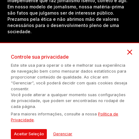
independente que faz jornalismo isento, correto e ágil.
Em nosso modelo de jornalismo, nossa matéria-prima
são fatos que julgamos ser de interesse público.
Prezamos pela ética e não abrimos mão de valores
necessários para o desenvolvimento pleno de uma
sociedade.
Inscreva-se em nosso canal no YouTube!
Controle sua privacidade
Este site usa para operar o site e melhorar sua experiência
de navegação bem como mensurar dados estatísticos para
(54) 98434-8385
proporcionar conteúdo de qualidade. Ao clicar em
“Gerenciar”, você poderá decidir com quais cookies deseja
consentir.
Você pode alterar a qualquer momento suas configurações
Política de privacidade
Configuração de Cookies
Quem Somos
de privacidade, que podem ser encontradas no rodapé de
cada página.
Para maiores informações, consulte a nossa
Política de
É proibida a reprodução do conteúdo desta página em qualquer
Privacidade
.
meio de comunicação, eletrônico ou impreso, sem autorização
escrita de Auonline Comunicação Eireli.
Aceitar Seleção
Gerenciar
© 2026 AUONLINE COMUNICAÇÃO EIRELI - CNPJ: 17.375.200/0001-