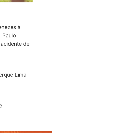
enezes à
o Paulo
 acidente de
uerque Lima
e