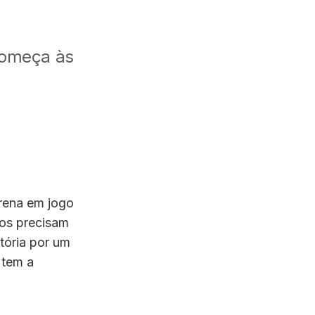
 começa às
Arena em jogo
hos precisam
tória por um
 tem a