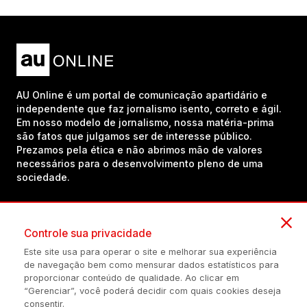
AU Online é um portal de comunicação apartidário e
independente que faz jornalismo isento, correto e ágil.
Em nosso modelo de jornalismo, nossa matéria-prima
são fatos que julgamos ser de interesse público.
Prezamos pela ética e não abrimos mão de valores
necessários para o desenvolvimento pleno de uma
sociedade.
Inscreva-se em nosso canal no YouTube!
Controle sua privacidade
Este site usa para operar o site e melhorar sua experiência
de navegação bem como mensurar dados estatísticos para
(54) 98434-8385
proporcionar conteúdo de qualidade. Ao clicar em
“Gerenciar”, você poderá decidir com quais cookies deseja
consentir.