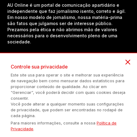
AU Online é um portal de comunicação apartidário e
independente que faz jornalismo isento, correto e ágil.
Em nosso modelo de jornalismo, nossa matéria-prima
são fatos que julgamos ser de interesse público.
Prezamos pela ética e não abrimos mão de valores
necessários para o desenvolvimento pleno de uma
sociedade.
Inscreva-se em nosso canal no YouTube!
Controle sua privacidade
Este site usa para operar o site e melhorar sua experiência
de navegação bem como mensurar dados estatísticos para
(54) 98434-8385
proporcionar conteúdo de qualidade. Ao clicar em
“Gerenciar”, você poderá decidir com quais cookies deseja
consentir.
Você pode alterar a qualquer momento suas configurações
Política de privacidade
Configuração de Cookies
Quem Somos
de privacidade, que podem ser encontradas no rodapé de
cada página.
Para maiores informações, consulte a nossa
Política de
É proibida a reprodução do conteúdo desta página em qualquer
Privacidade
.
meio de comunicação, eletrônico ou impreso, sem autorização
escrita de Auonline Comunicação Eireli.