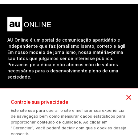
AU Online é um portal de comunicação apartidário e
independente que faz jornalismo isento, correto e ágil.
Em nosso modelo de jornalismo, nossa matéria-prima
são fatos que julgamos ser de interesse público.
Prezamos pela ética e não abrimos mão de valores
necessários para o desenvolvimento pleno de uma
sociedade.
Inscreva-se em nosso canal no YouTube!
Controle sua privacidade
Este site usa para operar o site e melhorar sua experiência
de navegação bem como mensurar dados estatísticos para
(54) 98434-8385
proporcionar conteúdo de qualidade. Ao clicar em
“Gerenciar”, você poderá decidir com quais cookies deseja
consentir.