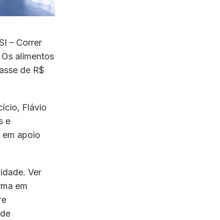
SI – Correr
 Os alimentos
passe de R$
ício, Flávio
s e
s em apoio
idade. Ver
orma em
re
 de