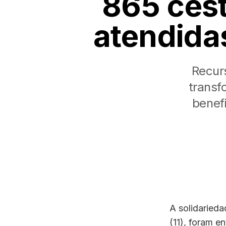
865 cest
atendida
Recur
transf
benef
A solidaried
(11), foram e