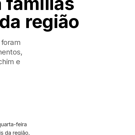
 famílias
da região
 foram
mentos,
chim e
uarta-feira
is da região,