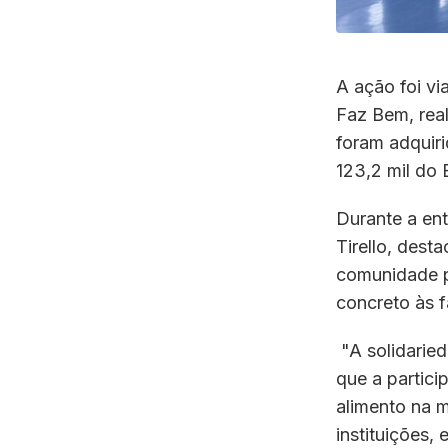
A ação foi vi
Faz Bem, real
foram adquir
123,2 mil do
Durante a ent
Tirello, dest
comunidade p
concreto às f
"A solidarie
que a partic
alimento na m
instituições