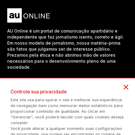
AU Online é um portal de comunicação apartidário e
independente que faz jornalismo isento, correto e ágil.
Em nosso modelo de jornalismo, nossa matéria-prima
são fatos que julgamos ser de interesse público.
Prezamos pela ética e não abrimos mão de valores
necessários para o desenvolvimento pleno de uma
sociedade.
Inscreva-se em nosso canal no YouTube!
Controle sua privacidade
Este site usa para operar o site e melhorar sua experiência
de navegação bem como mensurar dados estatísticos para
(54) 98434-8385
proporcionar conteúdo de qualidade. Ao clicar em
“Gerenciar”, você poderá decidir com quais cookies deseja
consentir.
Você pode alterar a qualquer momento suas configurações
Política de privacidade
Configuração de Cookies
Quem Somos
de privacidade, que podem ser encontradas no rodapé de