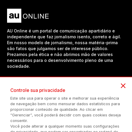
AU Online é um portal de comunicação apartidário e
independente que faz jornalismo isento, correto e ágil.
Em nosso modelo de jornalismo, nossa matéria-prima
são fatos que julgamos ser de interesse público.
Prezamos pela ética e não abrimos mão de valores
necessários para o desenvolvimento pleno de uma
sociedade.
Inscreva-se em nosso canal no YouTube!
Controle sua privacidade
Este site usa para operar o site e melhorar sua experiência
de navegação bem como mensurar dados estatísticos para
(54) 98434-8385
proporcionar conteúdo de qualidade. Ao clicar em
“Gerenciar”, você poderá decidir com quais cookies deseja
consentir.
Você pode alterar a qualquer momento suas configurações
Política de privacidade
Configuração de Cookies
Quem Somos
de privacidade, que podem ser encontradas no rodapé de