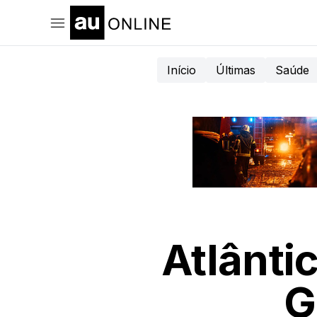
Início
Últimas
Saúde
Atlânti
G