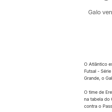
Galo ven
O Atlântico e
Futsal - Sér
Grande, o Gal
O time de Er
na tabela do 
contra o Pas