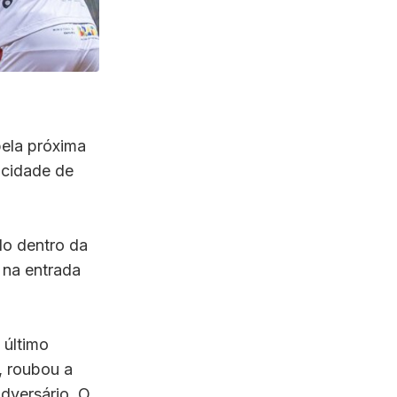
pela próxima
a cidade de
do dentro da
 na entrada
 último
, roubou a
dversário. O