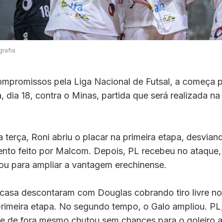
rafia
compromissos pela Liga Nacional de Futsal, a começa 
, dia 18, contra o Minas, partida que será realizada n
 terça, Roni abriu o placar na primeira etapa, desvian
ento feito por Malcom. Depois, PL recebeu no ataque,
ou para ampliar a vantagem erechinense.
casa descontaram com Douglas cobrando tiro livre no
rimeira etapa. No segundo tempo, o Galo ampliou. PL
 e de fora mesmo chutou sem chances para o goleiro a