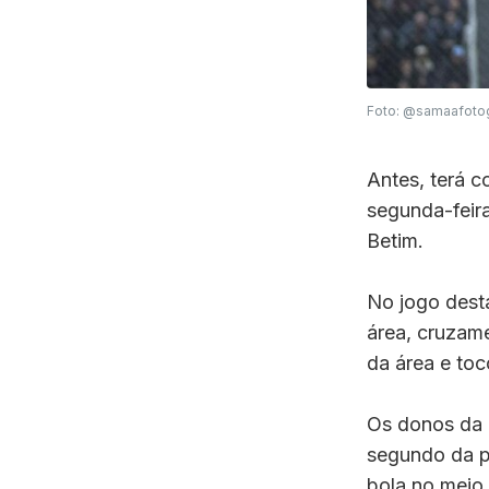
Foto: @samaafotog
Antes, terá 
segunda-feira
Betim.
No jogo desta
área, cruzam
da área e toc
Os donos da 
segundo da p
bola no meio