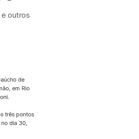
 e outros
 Gaúcho de
omão, em Rio
oni.
s três pontos
 no dia 30,