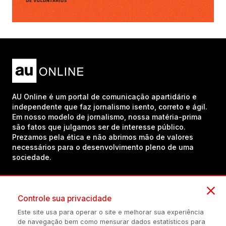
AU Online é um portal de comunicação apartidário e
independente que faz jornalismo isento, correto e ágil.
Em nosso modelo de jornalismo, nossa matéria-prima
são fatos que julgamos ser de interesse público.
Prezamos pela ética e não abrimos mão de valores
necessários para o desenvolvimento pleno de uma
sociedade.
Inscreva-se em nosso canal no YouTube!
Controle sua privacidade
Este site usa para operar o site e melhorar sua experiência
de navegação bem como mensurar dados estatísticos para
(54) 98434-8385