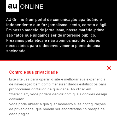
AU Online é um portal de comunicação apartidário e
independente que faz jornalismo isento, correto e ágil.
Em nosso modelo de jornalismo, nossa matéria-prima
são fatos que julgamos ser de interesse público.
Prezamos pela ética e não abrimos mão de valores
necessários para o desenvolvimento pleno de uma
sociedade.
Inscreva-se em nosso canal no YouTube!
Controle sua privacidade
Este site usa para operar o site e melhorar sua experiência
de navegação bem como mensurar dados estatísticos para
(54) 98434-8385
proporcionar conteúdo de qualidade. Ao clicar em
“Gerenciar”, você poderá decidir com quais cookies deseja
consentir.
Você pode alterar a qualquer momento suas configurações
Política de privacidade
Configuração de Cookies
Quem Somos
de privacidade, que podem ser encontradas no rodapé de
cada página.