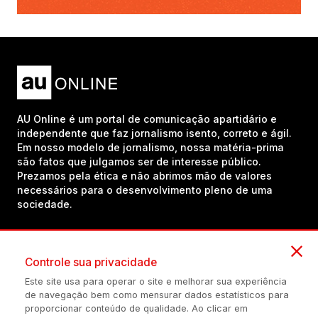
AU Online é um portal de comunicação apartidário e
independente que faz jornalismo isento, correto e ágil.
Em nosso modelo de jornalismo, nossa matéria-prima
são fatos que julgamos ser de interesse público.
Prezamos pela ética e não abrimos mão de valores
necessários para o desenvolvimento pleno de uma
sociedade.
Inscreva-se em nosso canal no YouTube!
Controle sua privacidade
Este site usa para operar o site e melhorar sua experiência
de navegação bem como mensurar dados estatísticos para
(54) 98434-8385
proporcionar conteúdo de qualidade. Ao clicar em