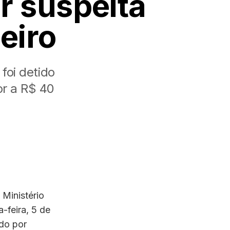
r suspeita
eiro
foi detido
or a R$ 40
Ministério
-feira, 5 de
do por