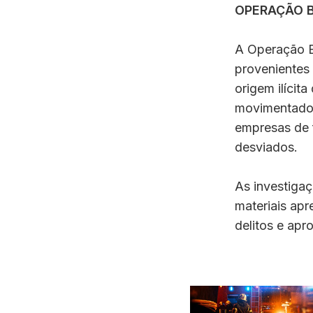
OPERAÇÃO 
A Operação B
provenientes 
origem ilíci
movimentado 
empresas de f
desviados.
As investiga
materiais apr
delitos e apr