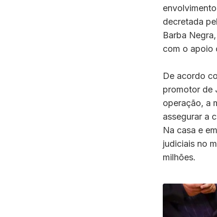
envolvimento
decretada pe
Barba Negra,
com o apoio d
De acordo co
promotor de J
operação, a 
assegurar a c
Na casa e em
judiciais no 
milhões.