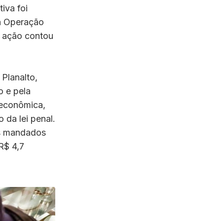
iva foi
da Operação
A ação contou
Planalto,
o e pela
 econômica,
 da lei penal.
s mandados
R$ 4,7