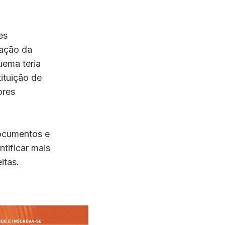
es
lação da
uema teria
ituição de
ores
ocumentos e
tificar mais
itas.